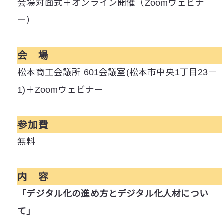
会場対面式＋オンライン開催（Zoomウェビナ
ー）
会 場
松本商工会議所 601会議室(松本市中央1丁目23－
1)＋Zoomウェビナー
参加費
無料
内 容
「デジタル化の進め方とデジタル化人材につい
て」